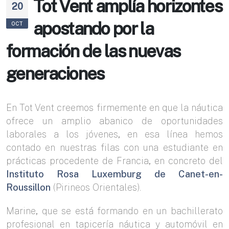
Tot Vent amplía horizontes
20
apostando por la
OCT
formación de las nuevas
generaciones
En Tot Vent creemos firmemente en que la náutica
ofrece un amplio abanico de oportunidades
laborales a los jóvenes, en esa línea hemos
contado en nuestras filas con una estudiante en
prácticas procedente de Francia, en concreto del
Instituto Rosa Luxemburg de Canet-en-
Roussillon
(Pirineos Orientales).
Marine, que se está formando en un bachillerato
profesional en tapicería náutica y automóvil en