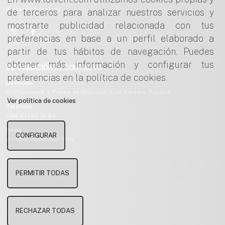
Política de cookies
de terceros para analizar nuestros servicios y
mostrarte publicidad relacionada con tus
preferencias en base a un perfil elaborado a
partir de tus hábitos de navegación. Puedes
obtener más información y configurar tus
INFORMACIÓN DE CONTACTO
preferencias en la política de cookies.
Dirección
C/ Pocomaco, 1, Palma de Mallorca, Illes Balears, España
Ver política de cookies
Teléfono
+34 971 25 31 84
Email
CONFIGURAR
info@velestotvent.com
PERMITIR TODAS
RECHAZAR TODAS
© 2024
Powered by Nautimedia